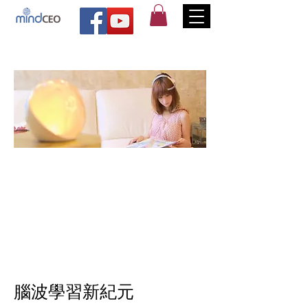
腦波學習新紀元