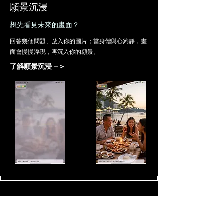
願景沉浸
想先看見未來的畫面？
回答幾個問題、放入你的圖片；當身體與心夠靜，畫
面會慢慢浮現，再沉入你的願景。
了解願景沉浸 --＞
NLP · 腦波引導
NLP · 腦波引導
心象轉換