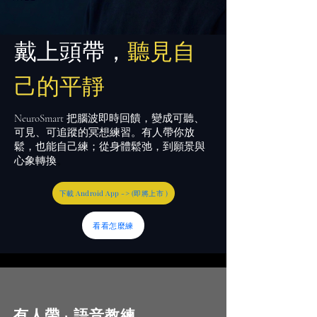
戴上頭帶，
聽見自
己的平靜
NeuroSmart 把腦波即時回饋，變成可聽、
可見、可追蹤的冥想練習。有人帶你放
鬆，也能自己練；從身體鬆弛，到願景與
心象轉換
。
下載 Android App -> (即將上市 )
看看怎麼練
有人帶 · 語音教練