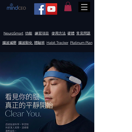
NeuroSmart
功能
練習項目
使用方法
硬體
常見問題
腦波減壓
腦波顯化
體驗班
Habit Tracker
Platinum Plan