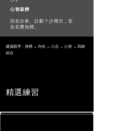
心智寂靜
仍在分析、計劃？少用力，安
住在覺知裡。
建議順序：身體 → 內在 → 心念 → 心智 → 四維
綜合
精選練習
進階 · 個人化
進階 · 個人化