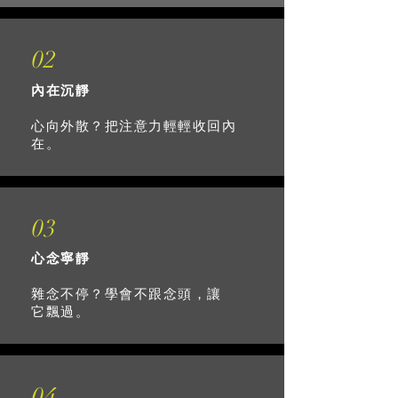
02
內在沉靜
心向外散？把注意力輕輕收回內
在。
03
心念寧靜
雜念不停？學會不跟念頭，讓
它飄過。
04