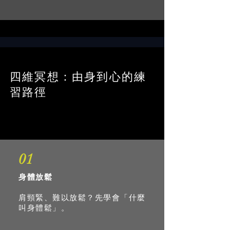
四維冥想：由身到心的練
習路徑
01
身體放鬆
肩頸緊、難以放鬆？先學會「什麼
叫身體鬆」。