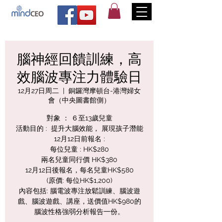
腦神經回饋訓練，高
效腦波專注力體驗日
12月27日周二
  |  
銅鑼灣摩頓台-港灣婦女
會（中央圖書館側）
對象 ： ６至13歲兒童
​活動目的 : 提升大腦效能， 展現孩子潛能
12月12日前報名 :
每位兒童 : HK$280
兩名兒童同行價 HK$380
12月12日後報名，每名兒童HK$580
(原價: 每位HK$1,200)
內容包括: 腦電波專注放鬆訓練、腦波遊
戲、腦波遊戲、講座，送價值HK$980的
腦波性格強弱分析報告一份。