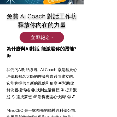
免費 AI Coach 對話工作坊
釋放你內在的力量
立即報名
為什麼與AI對話, 能激發你的潛能?
💫
我們的AI對話系統- AI Coach 🤖是基於心
理學和知名大師的理論與實踐而建立的,
它能夠提供全新的觀點和角度,🌟幫助你
解決困擾情緒 😣,找到生活目標 🎯,提升狀
態 💪,達成夢想 🌈,活得更開心快樂! 😊💕
MindCEO 是一家領先的腦神經科學公司,