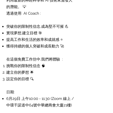
利用最新的神經科學和 AI 技術來激發人
的潛能。 💡
透過使用 AI Coach :
突破你的限制性信念,成為堅不可摧 💪
實現夢想,建立目標 🎯
提高工作和生活的效率和成就感 ⭐
獲得持續的個人突破和成長動力 🚀
在這個免費工作坊中,我們將體驗 :
挑戰你的限制性信念 🧠
建立你的夢想 🌟
設定你的目標 🔍
日期:​
6月29日 上午10:00 - 11:30 (Zoom 線上 /
中環干諾道中64號中華總商會大廈21樓)