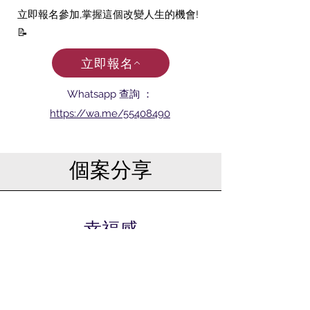
立即報名參加,掌握這個改變人生的機會!
📝
立即報名
​​Whatsapp 查詢 ：
https://wa.me/55408490
​個案分享
幸福感
在這個工作坊中，我感覺自己有許多突
破。我理解到幸福感不是來自結果，而是
來自過程。這種覺知是我在自我 AI Coach
中學到的。