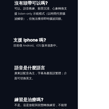
沒有頭帶可以嗎?
可以。語音教練、願景沉浸、心象轉換支
援 listen-only 示範模式（以時間代替腦
波觸發），但無法獲得即時腦波回饋。
支援 iphone 嗎?
目前僅 Android。iOS 版本規劃中。
語音是什麼語言
廣東話配音為主，字幕為書面語繁體；介
面可切換英文。
​練習是治療嗎?
不是。這是放鬆與狀態轉換練習，不能替