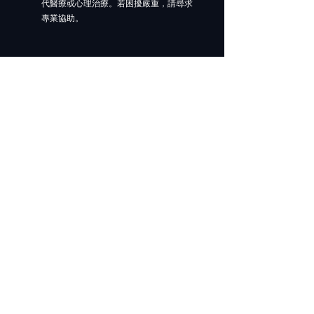
代醫療或心理治療。若困擾嚴重，請尋求
專業協助。
​四維冥想指數是什麼 ?
把身體放鬆、內在沉靜、心念寧靜、心智
寂靜四個 EEG 分項加權，得出 0–100 綜
合指數，方便追蹤長期變化。
​資枓存在哪裡
練習紀錄與 Baseline 存在本機手機，不上
傳雲端。
連接失敗怎樣辦
確認藍牙已配對、重開頭帶、到系統設定忘
記裝置後重新配對。
下載 Android App -> (即將上市 )