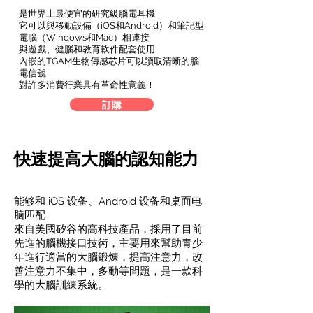
是世界上最便宜的研究級腦電耳機
它可以與移動設備（iOS和Android）和筆記型
電腦（Windows和Mac）相連接
與遊戲、健腦和教育軟件配套使用
內嵌的TGAM生物傳感芯片可以讀取清晰的腦
電信號
對許多消費行業具有革命性意義！
訂購
快速提高大腦的認知能力
能够和 iOS 设备、Android 设备和桌面电
脑匹配
來自美國矽谷的高科技產品，採用了目前
先進的腦機接口技術，主要用來幫助青少
年進行適當的大腦鍛煉，提高注意力，改
善注意力不集中，多動等問題，是一款科
學的大腦訓練系統。